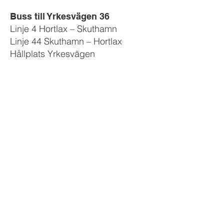
Buss till Yrkesvägen 36
Linje 4 Hortlax – Skuthamn
Linje 44 Skuthamn – Hortlax
Hållplats Yrkesvägen
Kontakt
info@thomsons.se
0911 310 50
Yrkesvägen 36
Skriv ditt meddelande här!