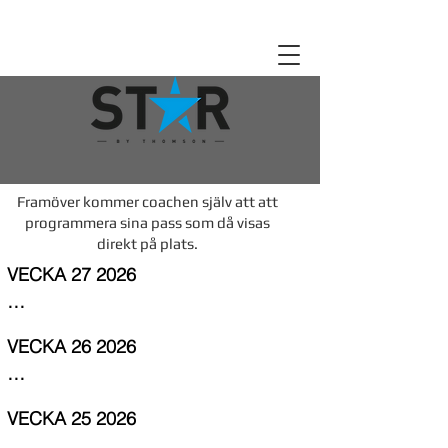
Framöver kommer coachen själv att att
programmera sina pass som då visas
direkt på plats.
VECKA 27 2026

Måndag 08:30:

VECKA 26 2026

Styrka:

5x5 Backsquat @rpe7-8

Måndag

5/5x5 Bulgarian ss

VECKA 25 2026

WOD BASIC 18.00
