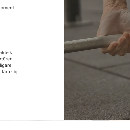
 moment
aktisk
ktören.
digare
 lära sig