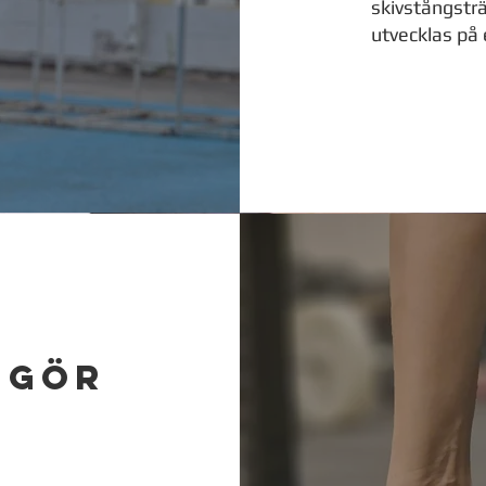
skivstångsträ
utvecklas på
 gör