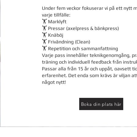
Under fem veckor fokuserar vi på ett nytt
varje tillfälle:
🏋️ Marklyft
🏋️ Pressar (axelpress & bänkpress)
🏋️ Knäböj
🏋️ Frivändning (Clean)
🏋️ Repetition och sammanfattning
Varje pass innehåller teknikgenomgång, pr
träning och individuell feedback från instru
Passar alla från 15 år och uppåt, oavsett ti
erfarenhet. Det enda som krävs är viljan att
något nytt!
Boka din plats här