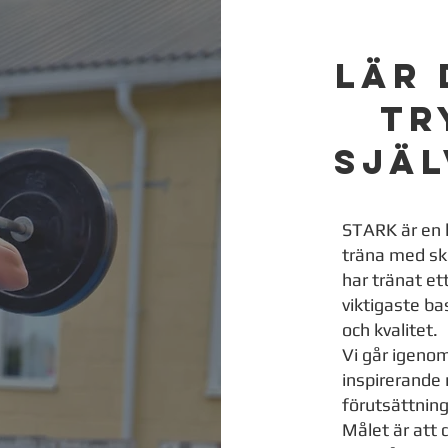
Lär 
tr
sjä
STARK är en k
träna med ski
har tränat ett
viktigaste ba
och kvalitet.
Vi går igenom
inspirerande 
förutsättning
Målet är att 